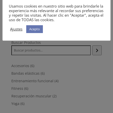
Usamos cookies en nuestro sitio web para brindarle la
Recuérdame
experiencia más relevante al recordar sus preferencias
Acceso
y repetir las visitas. Al hacer clic en "Aceptar", acepta el
uso de TODAS las cookies.
¿Olvidaste la contraseña?
Ajustes
Acepto
Buscar Productos
6
Accesorios
6
productos
6
Bandas elásticas
6
productos
4
Entrenamiento funcional
4
productos
6
Fitness
6
productos
2
Recuperación muscular
2
productos
6
Yoga
6
productos