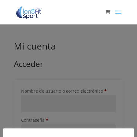
Mi cuenta
Acceder
Obligatorio
Nombre de usuario o correo electrónico
*
Obligatorio
Contraseña
*