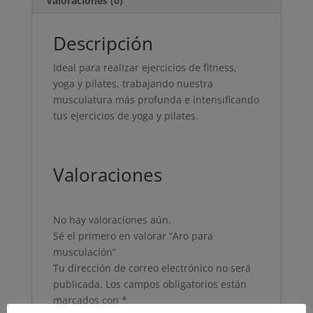
Valoraciones (0)
Descripción
Ideal para realizar ejercicios de fitness,
yoga y pilates, trabajando nuestra
musculatura más profunda e intensificando
tus ejercicios de yoga y pilates.
Valoraciones
No hay valoraciones aún.
Sé el primero en valorar “Aro para
musculación”
Tu dirección de correo electrónico no será
publicada.
Los campos obligatorios están
marcados con
*