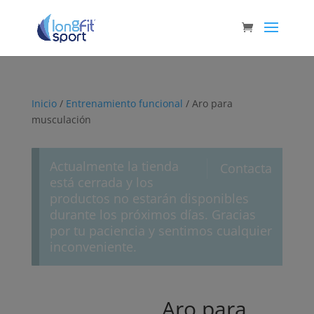
Inicio
/
Entrenamiento funcional
/ Aro para
musculación
Actualmente la tienda
Contacta
está cerrada y los
productos no estarán disponibles
durante los próximos días. Gracias
por tu paciencia y sentimos cualquier
inconveniente.
Aro para