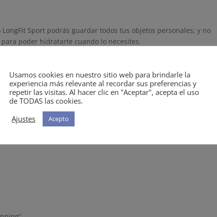
 LongFit Sport podrás guardar todos tus objetos personales; y no
a para poder hidratarte cuando lo necesites.
 running es tan cómoda como práctica. Fabricada en neopreno
y cierre rápido de seguridad. Además, incluye tiras reflectantes
Usamos cookies en nuestro sitio web para brindarle la
 de poca visibilidad.
experiencia más relevante al recordar sus preferencias y
repetir las visitas. Al hacer clic en "Aceptar", acepta el uso
preno LongFit Sport tiene un bolsillo principal, ideal para llevar
de TODAS las cookies.
cluso el móvil, ya que tiene una salida para el cable de
Ajustes
Acepto
modamente mientras corres y haces tus ejercicios. Además,
 y un portabotellas.
unning”