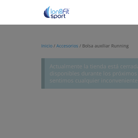
Inicio
/
Accesorios
/ Bolsa auxiliar Running
Actualmente la tienda está cerrad
disponibles durante los próximos 
sentimos cualquier inconveniente