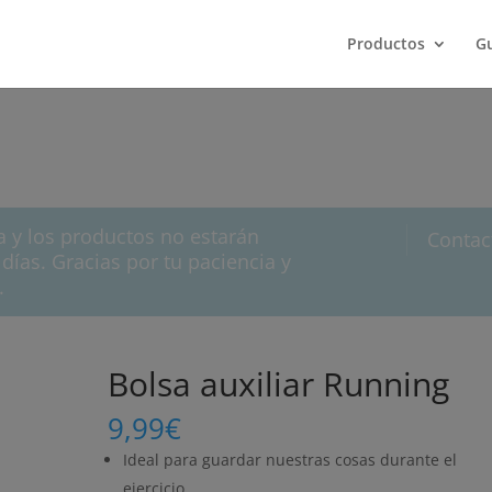
Productos
Gu
a y los productos no estarán
Contac
días. Gracias por tu paciencia y
.
Bolsa auxiliar Running
9,99
€
Ideal para guardar nuestras cosas durante el
ejercicio.