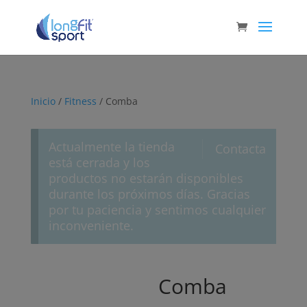
Inicio
/
Fitness
/ Comba
Actualmente la tienda
Contacta
está cerrada y los
productos no estarán disponibles
durante los próximos días. Gracias
por tu paciencia y sentimos cualquier
inconveniente.
Comba