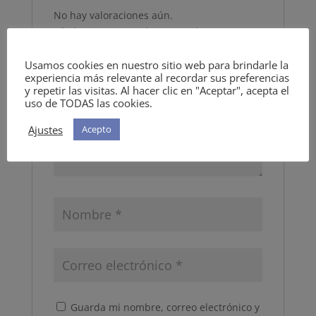
No hay valoraciones aún.
Sé el primero en valorar “Comba”
Tu dirección de correo electrónico no será
publicada.
Los campos obligatorios están
Usamos cookies en nuestro sitio web para brindarle la
experiencia más relevante al recordar sus preferencias
marcados con
*
y repetir las visitas. Al hacer clic en "Aceptar", acepta el
uso de TODAS las cookies.
Tu puntuación
*
Ajustes
Acepto
Guarda mi nombre, correo electrónico y