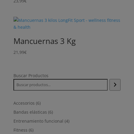
23,99
€
Mancuernas 3 Kg
21,99
€
Buscar Productos
6
Accesorios
6
productos
6
Bandas elásticas
6
productos
4
Entrenamiento funcional
4
productos
6
Fitness
6