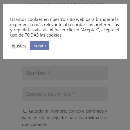
Tu dirección de correo electrónico no será
publicada.
Los campos obligatorios están
marcados con
*
Usamos cookies en nuestro sitio web para brindarle la
experiencia más relevante al recordar sus preferencias
y repetir las visitas. Al hacer clic en "Aceptar", acepta el
Tu puntuación
*
uso de TODAS las cookies.
Ajustes
Acepto
Guarda mi nombre, correo electrónico y
web en este navegador para la próxima vez
que comente.