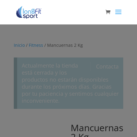
Inicio
/
Fitness
/ Mancuernas 2 Kg
Actualmente la tienda
Contacta
está cerrada y los
productos no estarán disponibles
durante los próximos días. Gracias
por tu paciencia y sentimos cualquier
inconveniente.
Mancuernas
2 Kg